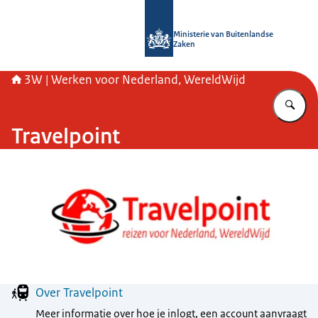
Naar de homepage van SSO3W
Ministerie van Buitenlandse
Zaken
3W | Werken voor Nederland, WereldWijd
Vu
Travelpoint
Menu
Over Travelpoint
Meer informatie over hoe je inlogt, een account aanvraagt