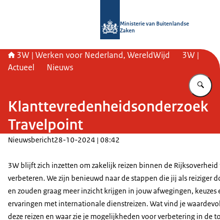
Naar de homepage van SSO3W
Ministerie van Buitenlandse
Zaken
3W | Werken voor Nederland, WereldWijd
3W |
Actueel
Nieuws
Vu
Klanttevredenheidsonderzoek
Travelpoint
Nieuwsbericht
28-10-2024 | 08:42
3W blijft zich inzetten om zakelijk reizen binnen de Rijksoverheid 
verbeteren. We zijn benieuwd naar de stappen die jij als reiziger 
en zouden graag meer inzicht krijgen in jouw afwegingen, keuzes 
ervaringen met internationale dienstreizen. Wat vind je waardevo
deze reizen en waar zie je mogelijkheden voor verbetering in de 