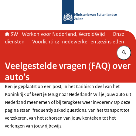
Naar de homepage van SSO3W
Ministerie van Buitenlandse
Zaken
3W | Werken voor Nederland, WereldWijd
Onze
diensten
Voorlichting medewerker en gezinsleden
Vu
Veelgestelde vragen (FAQ) over
auto's
Ben je geplaatst op een post, in het Caribisch deel van het
Koninkrijk of keert je terug naar Nederland? Wil je jouw auto uit
Nederland meenemen of bij terugkeer weer invoeren? Op deze
pagina staan 'frequently asked questions, van het transport tot
verzekeren, van het schorsen van jouw kenteken tot het
verlengen van jouw rijbewijs.