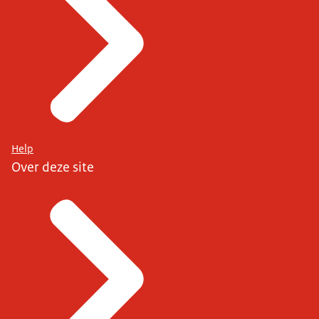
Particulier
en de
Help
Over deze site