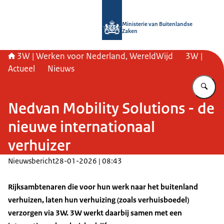
Naar de homepage van SSO3W
Ministerie van Buitenlandse
Zaken
3W | Werken voor Nederland, WereldWijd
3W |
Actueel
Nieuws
Vu
Nedvan Mobility Solutions - de
nieuwe internationaal
verhuizer
Nieuwsbericht
28-01-2026 | 08:43
Rijksambtenaren die voor hun werk naar het buitenland
verhuizen, laten hun verhuizing (zoals verhuisboedel)
verzorgen via 3W. 3W werkt daarbij samen met een