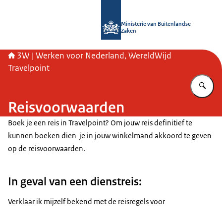
Naar de homepage van SSO3W
Ministerie van Buitenlandse
Zaken
3W | Werken voor Nederland, WereldWijd
Travelpoint
Vu
Reisvoorwaarden
Boek je een reis in Travelpoint? Om jouw reis definitief te
kunnen boeken dien je in jouw winkelmand akkoord te geven
op de reisvoorwaarden.
In geval van een dienstreis:
Verklaar ik mijzelf bekend met de reisregels voor