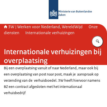
Naar de homepage van SSO3W
Ministerie van Buitenlandse
Zaken
3W | Werken voor Nederland, WereldWijd
Onze
diensten
Internationale verhuizingen
Vu
Internationale verhuizingen bij
overplaatsing
Bij een overplaatsing vanuit of naar Nederland, maar ook bij
een overplaatsing van post naar post, maak je aanspraak op
verzending van de verhuisboedel. 3W heeft hiervoor namens
BZ een contract afgesloten met het internationaal
verhuisbedrijf