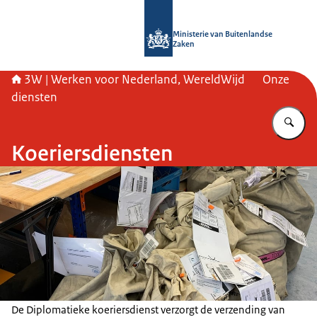
Naar de homepage van SSO3W
Ministerie van Buitenlandse
Zaken
3W | Werken voor Nederland, WereldWijd
Onze
diensten
Vu
Koeriersdiensten
De Diplomatieke koeriersdienst verzorgt de verzending van