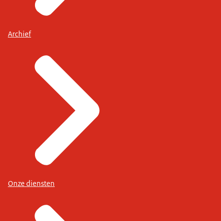
Archief
privépost
.
brieven en pakketten
.
Onze diensten