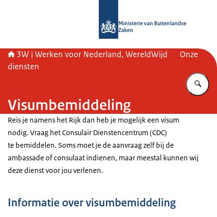
Naar de homepage van SSO3W
Ministerie van Buitenlandse
Zaken
3W | Werken voor Nederland, WereldWijd
Onze
diensten
Vu
Visumbemiddeling
Reis je namens het Rijk dan heb je mogelijk een visum
nodig. Vraag het Consulair Dienstencentrum (CDC)
te bemiddelen. Soms moet je de aanvraag zelf bij de
ambassade of consulaat indienen, maar meestal kunnen wij
deze dienst voor jou verlenen.
Informatie over visumbemiddeling