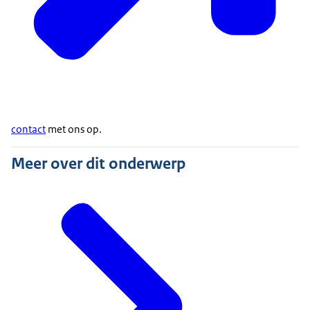
worden aangevraagd bij de 3W visumbalie. Ook deze
plan je in via ons
contact
met ons op.
Meer over dit onderwerp
3W Visa Landeninformatie
voor gerichte informatie
per land.
Zorg voor een bemiddelingsbrief van de werkgever
met hierin duidelijk vermeld duidelijk,
naam van