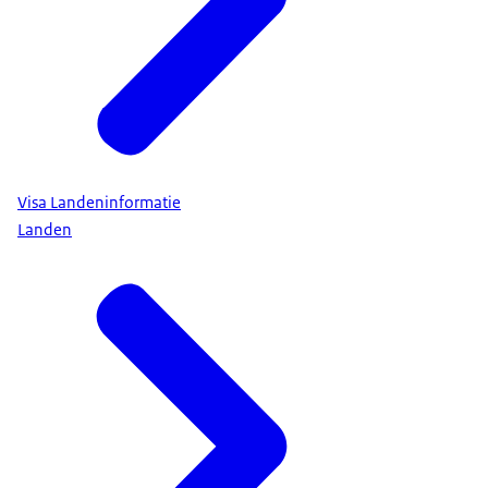
missie
,
land
,
plaatsnamen
,
vertrekdatum
,
reisduur
,
functie
en
reden van de reis in het Engels.
Medewerkers van het ministerie van Buitenlandse
Zaken hebben geen bemiddelingsbrief nodig.
Ophalen van een paspoort voor iemand anders kan
alleen met een ingevuld en ondertekend
afsprakensysteem
.
machtigingsformulier. Dit formulier ontvang je bij het
Visa Landeninformatie
Wij bevinden ons op de begane grond (naast de
afhaalbericht.
Landen
receptie), Rijnstraat 8 in Den Haag.
Gaat je reis na het indienen niet door? Stel ons dan op
de hoogte per