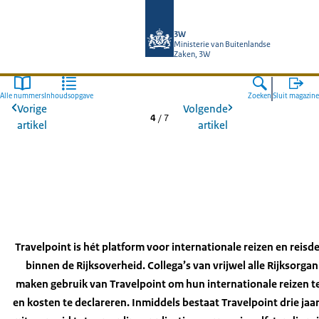
Naar de homepage van SSO3W
3W
Ministerie van Buitenlandse
Zaken, 3W
Alle nummers
Inhoudsopgave
Zoeken
Sluit magazine
Vorige
Volgende
4
/
7
artikel
artikel
Travelpoint is hét platform voor internationale reizen en reisde
binnen de Rijksoverheid. Collega’s van vrijwel alle Rijksorgan
maken gebruik van Travelpoint om hun internationale reizen 
en kosten te declareren. Inmiddels bestaat Travelpoint drie jaar