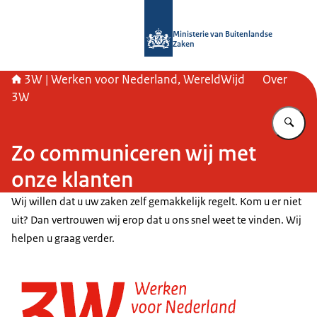
Naar de homepage van SSO3W
Ministerie van Buitenlandse
Zaken
3W | Werken voor Nederland, WereldWijd
Over
3W
Vu
Zo communiceren wij met
onze klanten
Wij willen dat u uw zaken zelf gemakkelijk regelt. Kom u er niet
uit? Dan vertrouwen wij erop dat u ons snel weet te vinden. Wij
helpen u graag verder.