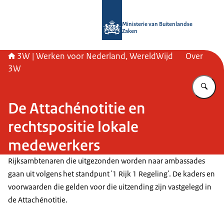
Naar de homepage van SSO3W
Ministerie van Buitenlandse
Zaken
3W | Werken voor Nederland, WereldWijd
Over
3W
Vu
De Attachénotitie en
rechtspositie lokale
medewerkers
Rijksambtenaren die uitgezonden worden naar ambassades
gaan uit volgens het standpunt '1 Rijk 1 Regeling'. De kaders en
voorwaarden die gelden voor die uitzending zijn vastgelegd in
de Attachénotitie.