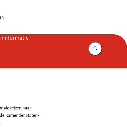
ken
eninformatie
Vul in wat u z
onale reizen naar
ede Kamer der Staten-
.