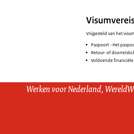
Visumverei
Vrijgesteld van het visu
Paspoort - Het paspoor
Retour- of doorreistic
Voldoende financiël
Werken voor Nederland, WereldW