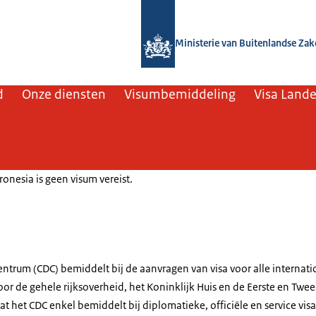
Naar de homepage van SSO3W
Ministerie van Buitenlandse Za
d
Onze diensten
Visumbemiddeling
Visa Land
ronesia is geen visum vereist.
ntrum (CDC) bemiddelt bij de aanvragen van visa voor alle internati
oor de gehele rijksoverheid, het Koninklijk Huis en de Eerste en Twe
at het CDC enkel bemiddelt bij diplomatieke, officiële en service visa