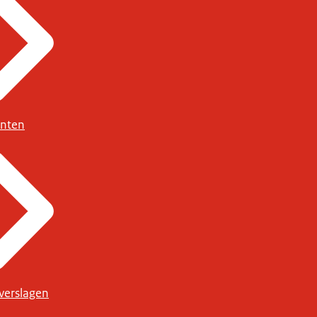
nten
verslagen