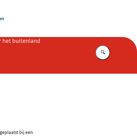
ken
r het buitenland
Vul in wat u z
eplaatst bij een