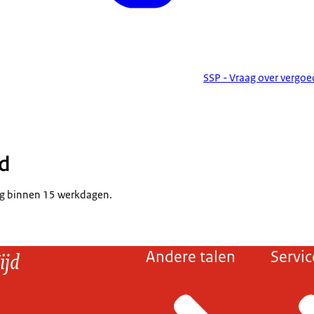
SSP - Vraag over vergo
jd
g binnen 15 werkdagen.
ijd
Andere talen
Servic