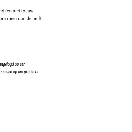
nd (en niet tot uw
voor meer dan de helft
aangelogd op een
tsboven op uw profiel te