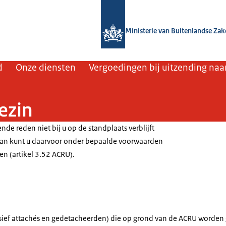
Naar de homepage van SSO3W
Ministerie van Buitenlandse Za
d
Onze diensten
Vergoedingen bij uitzending naa
ezin
nde reden niet bij u op de standplaats verblijft
 dan kunt u daarvoor onder bepaalde voorwaarden
n (artikel 3.52 ACRU).
sief attachés en gedetacheerden) die op grond van de ACRU worden g