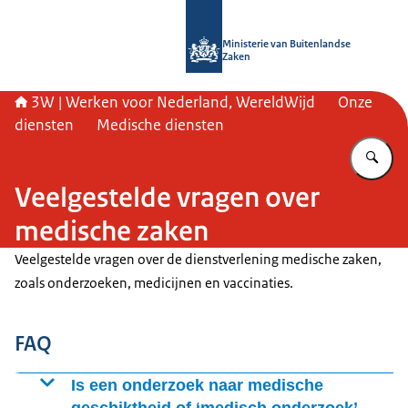
Naar de homepage van SSO3W
Ministerie van Buitenlandse
Zaken
3W | Werken voor Nederland, WereldWijd
Onze
diensten
Medische diensten
Vu
Veelgestelde vragen over
medische zaken
Veelgestelde vragen over de dienstverlening medische zaken,
zoals onderzoeken, medicijnen en vaccinaties.
FAQ
Is een onderzoek naar medische