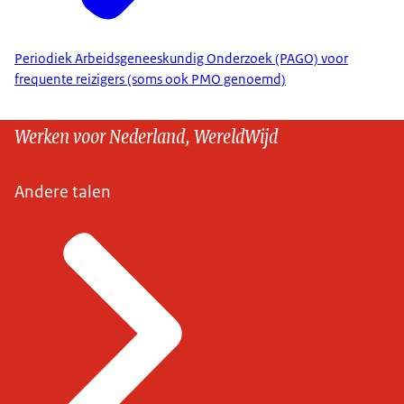
Periodiek Arbeidsgeneeskundig Onderzoek (PAGO) voor
frequente reizigers (soms ook PMO genoemd)
Werken voor Nederland, WereldWijd
Andere talen
KLM Health Services
.
KLM Health Services
.
afspraak
te maken omdat de wachttijd erg op kan
lopen.
Let op:
Door met het afsprakenformulier een medisch
onderzoek aan te vragen hoef je geen aparte afspraak
te maken voor vaccinaties of malariaprofylaxe. Dit is