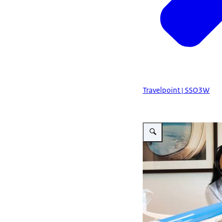
Travelpoint | SSO3W
Vergroot afbeelding Travelp