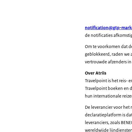
notification@gtp-mark
de notificaties afkomstig 
Om te voorkomen dat de
geblokkeerd, raden we aa
vertrouwde afzenders in
Over Atriis
Travelpoint is het reis- 
Travelpoint boeken en de
hun internationale reize
De leverancier voor het r
declaratieplatform is da
leveranciers, zoals BEN
wereldwijde lijndiensten