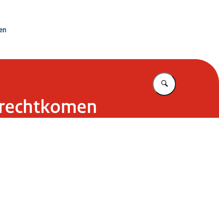
ken
Vul in wat u z
erechtkomen