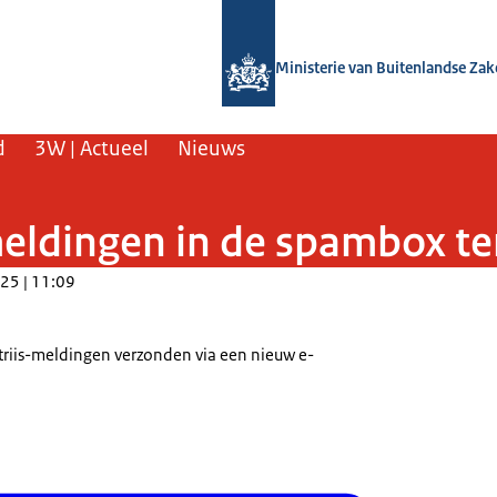
Naar de homepage van SSO3W
Ministerie van Buitenlandse Za
d
3W | Actueel
Nieuws
meldingen in de spambox t
25 | 11:09
riis-meldingen verzonden via een nieuw e-