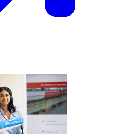
oint-shivani 7116