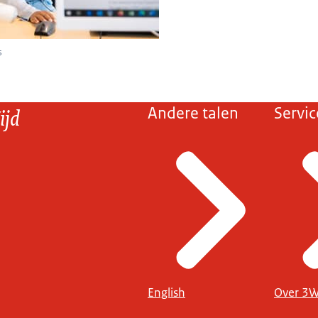
s
ijd
Andere talen
Servic
English
Over 3