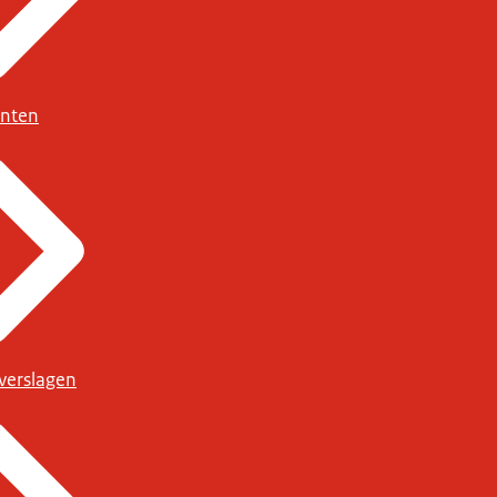
nten
verslagen