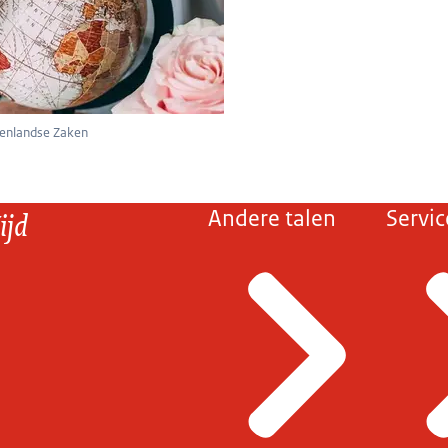
tenlandse Zaken
ijd
Andere talen
Servic