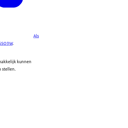
Als
| SSO3W
.
emakkelijk kunnen
 stellen.