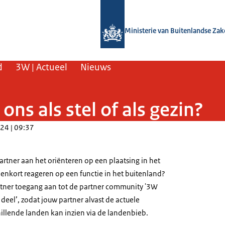
Naar de homepage van SSO3W
Ministerie van Buitenlandse Za
d
3W | Actueel
Nieuws
ons als stel of als gezin?
24 | 09:37
artner aan het oriënteren op een plaatsing in het
nenkort reageren op een functie in het buitenland?
rtner toegang aan tot de partner community '3W
 deel’, zodat jouw partner alvast de actuele
hillende landen kan inzien via de landenbieb.