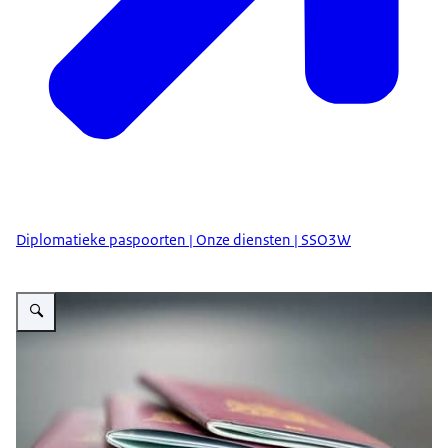
Diplomatieke paspoorten | Onze diensten | SSO3W
Vergroot afbeelding Aanvraag diplomatiek paspoort