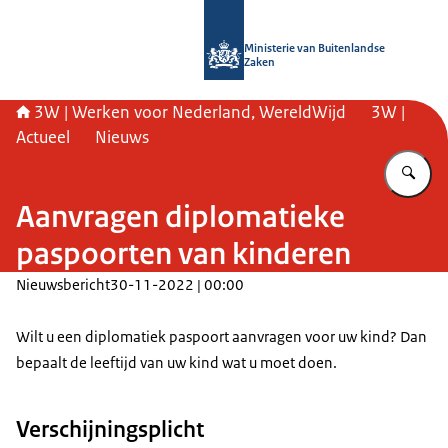
Naar de homepage van SSO3W
Ministerie van Buitenlandse
Zaken
3W | Werken voor Nederland, WereldWijd
3W |
Actueel
Nieuws
Vu
Aanvragen diplomatieke
paspoorten van kinderen
Nieuwsbericht
30-11-2022 | 00:00
Wilt u een diplomatiek paspoort aanvragen voor uw kind? Dan
bepaalt de leeftijd van uw kind wat u moet doen.
Verschijningsplicht