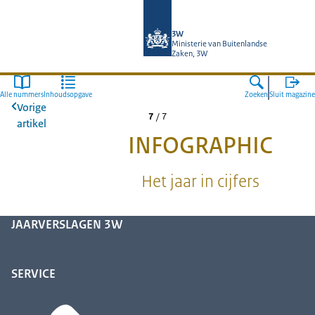
Naar de homepage van SSO3W
3W
Ministerie van Buitenlandse
Zaken, 3W
Alle nummers
Inhoudsopgave
Zoeken
Sluit magazine
Vorige
7
/
7
artikel
INFOGRAPHIC
Het jaar in cijfers
JAARVERSLAGEN 3W
SERVICE