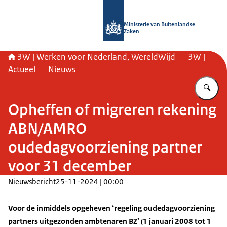
Naar de homepage van SSO3W
Ministerie van Buitenlandse
Zaken
3W | Werken voor Nederland, WereldWijd
3W |
Actueel
Nieuws
Vu
Opheffen of migreren rekening
ABN/AMRO
oudedagvoorziening partner
voor 31 december
Nieuwsbericht
25-11-2024 | 00:00
Voor de inmiddels opgeheven ‘regeling oudedagvoorziening
partners uitgezonden ambtenaren BZ’ (1 januari 2008 tot 1