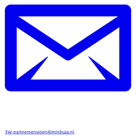
3W-partnerpensioen@minbuza.nl
.