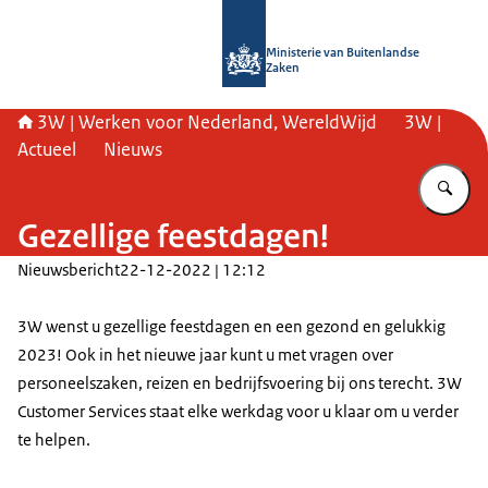
Naar de homepage van SSO3W
Ministerie van Buitenlandse
Zaken
3W | Werken voor Nederland, WereldWijd
3W |
Actueel
Nieuws
Vu
Gezellige feestdagen!
Nieuwsbericht
22-12-2022 | 12:12
3W wenst u gezellige feestdagen en een gezond en gelukkig
2023! Ook in het nieuwe jaar kunt u met vragen over
personeelszaken, reizen en bedrijfsvoering bij ons terecht. 3W
Customer Services staat elke werkdag voor u klaar om u verder
te helpen.