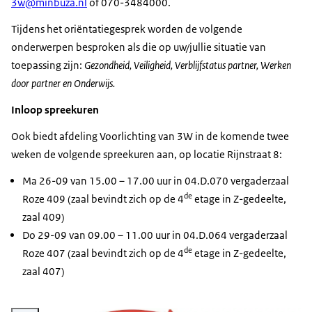
3w@minbuza.nl
of 070-3484000.
Tijdens het oriëntatiegesprek worden de volgende
onderwerpen besproken als die op uw/jullie situatie van
toepassing zijn:
Gezondheid, Veiligheid, Verblijfstatus partner, Werken
door partner en Onderwijs.
Inloop spreekuren
Ook biedt afdeling Voorlichting van 3W in de komende twee
weken de volgende spreekuren aan, op locatie Rijnstraat 8:
Ma 26-09 van 15.00 – 17.00 uur in 04.D.070 vergaderzaal
de
Roze 409 (zaal bevindt zich op de 4
etage in Z-gedeelte,
zaal 409)
Do 29-09 van 09.00 – 11.00 uur in 04.D.064 vergaderzaal
de
Roze 407 (zaal bevindt zich op de 4
etage in Z-gedeelte,
zaal 407)
Vergroot afbeelding video still uitzending resized