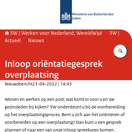
Naar de homepage van SSO3W
Ministerie van Buitenlandse
Zaken
3W | Werken voor Nederland, WereldWijd
3W |
Actueel
Nieuws
Vu
Inloop oriëntatiegesprek
overplaatsing
Nieuwsbericht
23-09-2022 | 14:43
Wonen en werken op een post: wat komt er voor u en uw
gezinsleden bij kijken? 3W ondersteunt u bij de voorbereiding
op het overplaatsingsproces. Bent u zich aan het oriënteren of
voorbereiden op een overplaatsing? Dan kunt u een gesprek
plannen of naar een van onze inloop spreekuren komen.